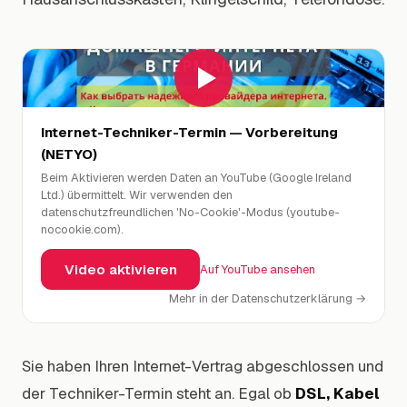
Warum wir
FAQ
Dokumente
Internet-Techniker-Termin — Vorbereitung
(NETYO)
Blog
Beim Aktivieren werden Daten an YouTube (Google Ireland
Ltd.) übermittelt. Wir verwenden den
Über uns
datenschutzfreundlichen 'No-Cookie'-Modus (youtube-
nocookie.com).
Kontakt
Video aktivieren
Auf YouTube ansehen
Mehr in der Datenschutzerklärung →
DE
|
RU
+49 621 437 811 77
Sie haben Ihren Internet-Vertrag abgeschlossen und
der Techniker-Termin steht an. Egal ob
DSL, Kabel