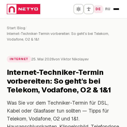
DE
|
RU
Start
/
Blog
/
Start
Internet-Techniker-Termin vorbereiten: So geht's bei Telekom,
Vodafone, O2 & 1&1
Mobilfunk
Internet
25. Mai 2026
von Viktor Nikolayev
INTERNET
Internet-Techniker-Termin
Strom & Gas
vorbereiten: So geht's bei
Tarif-Finder
Telekom, Vodafone, O2 & 1&1
Aktionen
Was Sie vor dem Techniker-Termin für DSL,
Kabel oder Glasfaser tun sollten — Tipps für
Problem-Lösung
Telekom, Vodafone, O2 und 1&1.
Hausanschlusskasten, Klingelschild, Telefondose.