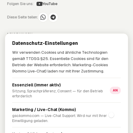
Folgen Sie uns:
YouTube
Diese Seite teilen:
LEISTUNGEN
Datenschutz-Einstellungen
Mobilfunk
Internet
Wir verwenden Cookies und ähnliche Technologien
Strom & Gas
gemäß TTDSG §25. Essentielle Cookies sind für den
Problem-Lösung
Betrieb der Website erforderlich. Marketing-Cookies
(Kommo Live-Chat) laden nur mit Ihrer Zustimmung.
UNTERNEHMEN
Essenziell (immer aktiv)
Über uns
AN
Sitzung, Sprachpräferenz, Consent — für den Betrieb
erforderlich
Blog
FAQ
Marketing / Live-Chat (Kommo)
Kontakt
gso.kommo.com — Live-Chat Support. Wird nur mit Ihrer
Einwilligung geladen.
RECHTLICHES