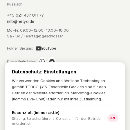
Russisch
+49 621 437 811 77
info@netyo.de
Mo–Fr: 09:00–12:00 · 13:00–18:00
Sa / So / Feiertage: geschlossen
Folgen Sie uns:
YouTube
Diese Seite teilen:
Datenschutz-Einstellungen
LEISTUNGEN
Wir verwenden Cookies und ähnliche Technologien
gemäß TTDSG §25. Essentielle Cookies sind für den
Mobilfunk
Betrieb der Website erforderlich. Marketing-Cookies
Internet
(Kommo Live-Chat) laden nur mit Ihrer Zustimmung.
Strom & Gas
Problem-Lösung
Essenziell (immer aktiv)
AN
Sitzung, Sprachpräferenz, Consent — für den Betrieb
UNTERNEHMEN
erforderlich