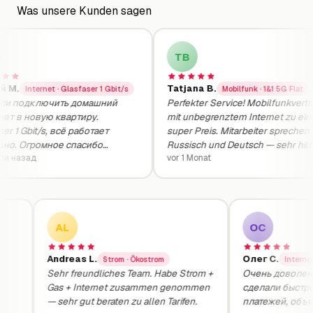
Was unsere Kunden sagen
TB
М.
Tatjana B.
Internet · Glasfaser 1 Gbit/s
Mobilfunk · 1&1 5G Flat
и подключить домашний
Perfekter Service! Mobilfunkvertrag
т в новую квартиру.
mit unbegrenztem Internet zu eine
r 1 Gbit/s, всё работает
super Preis. Mitarbeiter sprechen
о. Огромное спасибо
Russisch und Deutsch — sehr hilfrei
!
 назад
vor 1 Monat
AL
ОС
Andreas L.
Олег С.
Strom · Ökostrom
Inter
ля
Sehr freundliches Team. Habe Strom +
Очень доволе
Gas + Internet zusammen genommen
сделали быст
.
— sehr gut beraten zu allen Tarifen.
платежей, об