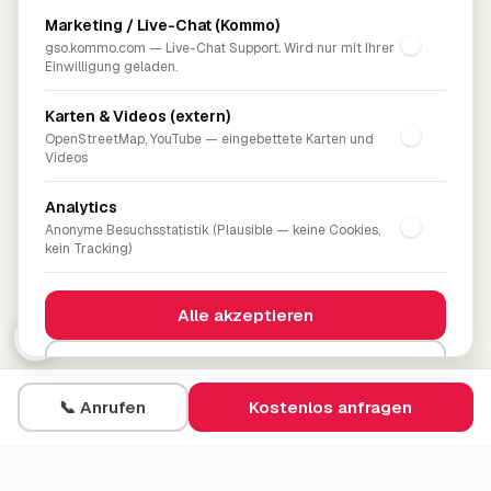
Über uns
Marketing / Live-Chat (Kommo)
Blog
gso.kommo.com — Live-Chat Support. Wird nur mit Ihrer
FAQ
Einwilligung geladen.
Kontakt
Karten & Videos (extern)
OpenStreetMap, YouTube — eingebettete Karten und
RECHTLICHES
Videos
Impressum
Datenschutz
Analytics
AGB
Anonyme Besuchs­statistik (Plausible — keine Cookies,
kein Tracking)
Bestellung widerrufen
Bildnachweis
Cookie-Einstellungen
Alle akzeptieren
🍪
Nur essenziell
📞 Anrufen
Kostenlos anfragen
NETYO Consulting UG (haftungsbeschränkt)
· Augustaanlage 67,
Einstellungen speichern
68165 Mannheim · HRB 754264 · USt-IdNr. DE457644097 ·
Geschäftsführer: Viktor Nikolayev
Mehr erfahren
© 2026 NETYO Consulting UG. Alle Rechte vorbehalten.