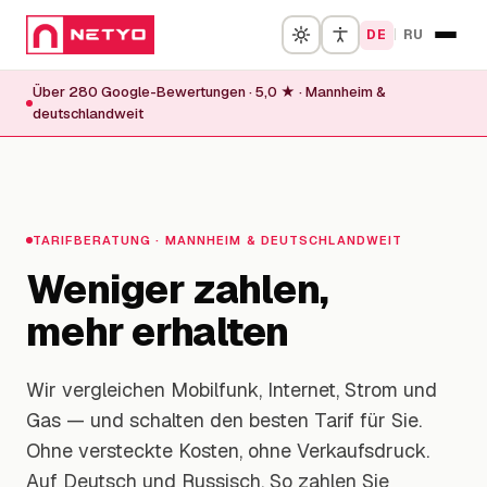
DE
|
RU
Über 280 Google-Bewertungen · 5,0 ★ · Mannheim &
Start
deutschlandweit
Mobilfunk
Internet
TARIFBERATUNG · MANNHEIM & DEUTSCHLANDWEIT
Weniger zahlen,
Strom & Gas
mehr erhalten
Tarif-Finder
Wir vergleichen Mobilfunk, Internet, Strom und
Aktionen
Gas — und schalten den besten Tarif für Sie.
Problem-Lösung
Ohne versteckte Kosten, ohne Verkaufsdruck.
Auf Deutsch und Russisch. So zahlen Sie