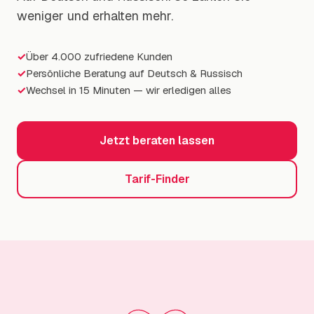
Warum wir
weniger und erhalten mehr.
FAQ
✓
Über 4.000 zufriedene Kunden
✓
Persönliche Beratung auf Deutsch & Russisch
Dokumente
✓
Wechsel in 15 Minuten — wir erledigen alles
Blog
Jetzt beraten lassen
Über uns
Tarif-Finder
Kontakt
DE
|
RU
+49 621 437 811 77