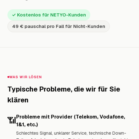
Warum wir
✓ Kostenlos für NETYO-Kunden
FAQ
49 € pauschal pro Fall für Nicht-Kunden
Dokumente
Blog
Über uns
WAS WIR LÖSEN
Kontakt
Typische Probleme, die wir für Sie
klären
DE
|
RU
Probleme mit Provider (Telekom, Vodafone,
📶
+49 621 437 811 77
1&1, etc.)
Schlechtes Signal, unklarer Service, technische Down-