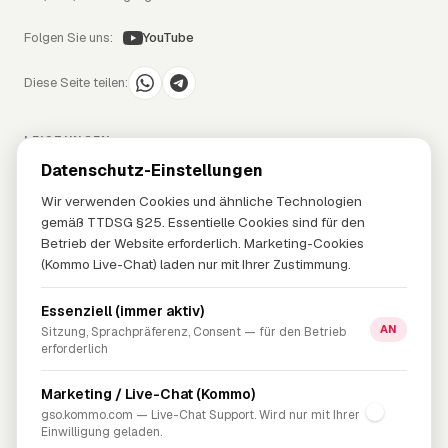
Folgen Sie uns:
YouTube
Diese Seite teilen:
LEISTUNGEN
Datenschutz-Einstellungen
Mobilfunk
Internet
Wir verwenden Cookies und ähnliche Technologien
Strom & Gas
gemäß TTDSG §25. Essentielle Cookies sind für den
Problem-Lösung
Betrieb der Website erforderlich. Marketing-Cookies
(Kommo Live-Chat) laden nur mit Ihrer Zustimmung.
UNTERNEHMEN
Essenziell (immer aktiv)
Über uns
AN
Sitzung, Sprachpräferenz, Consent — für den Betrieb
erforderlich
Blog
FAQ
Marketing / Live-Chat (Kommo)
Kontakt
gso.kommo.com — Live-Chat Support. Wird nur mit Ihrer
Einwilligung geladen.
RECHTLICHES