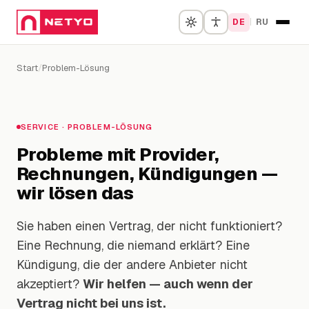
DE
|
RU
Start
/
Problem-Lösung
Start
Mobilfunk
SERVICE · PROBLEM-LÖSUNG
Internet
Probleme mit Provider,
Rechnungen, Kündigungen —
Strom & Gas
wir lösen das
Tarif-Finder
Sie haben einen Vertrag, der nicht funktioniert?
Eine Rechnung, die niemand erklärt? Eine
Aktionen
Kündigung, die der andere Anbieter nicht
akzeptiert?
Wir helfen — auch wenn der
Problem-Lösung
Vertrag nicht bei uns ist.