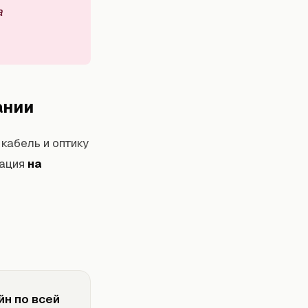
а
ании
кабель и оптику
тация
на
йн по всей