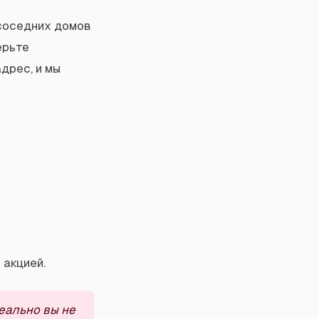
соседних домов
ерьте
дрес, и мы
 акцией.
Реально вы не