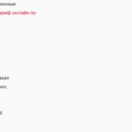
ленным
ариф онлайн по
амая
ях.
)