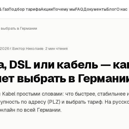
& Газ
Подбор тарифа
Акции
Почему мы
FAQ
Документы
Блог
О нас
т выбрать в Германии
2026 г.
Виктор Николаев
· 2 мин чтения
, DSL или кабель — ка
ет выбрать в Германи
 и Kabel простыми словами: что быстрее, стабильнее 
упность по адресу (PLZ) и выбрать тариф. На русско
нлайн по всей Германии.