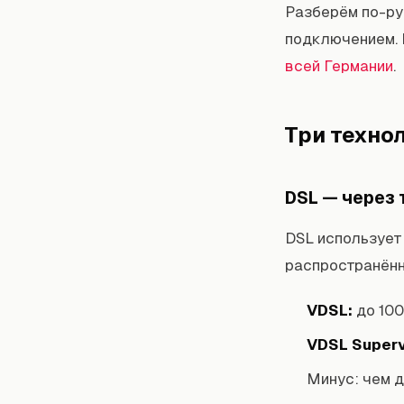
Разберём по-ру
подключением.
всей Германии
.
Три техно
DSL — через
DSL используе
распространённ
VDSL:
до 10
VDSL Superv
Минус: чем д