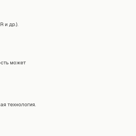
 и др.).
ость может
ая технология.