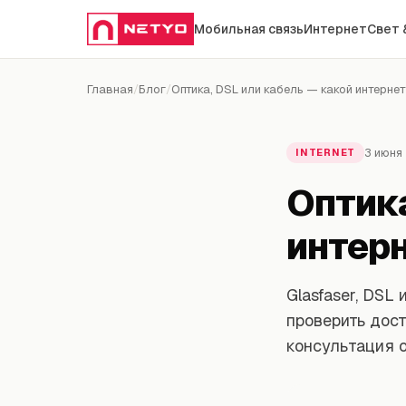
Мобильная связь
Интернет
Свет 
Главная
/
Блог
/
Оптика, DSL или кабель — какой интерне
3 июня 
INTERNET
Оптика
интерн
Glasfaser, DSL
проверить дост
консультация о