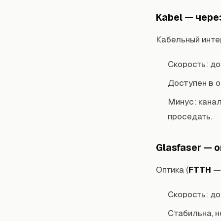
Kabel — чере
Кабельный инте
Скорость: д
Доступен в о
Минус: канал
проседать.
Glasfaser — 
Оптика (
FTTH
— 
Скорость: д
Стабильна, н