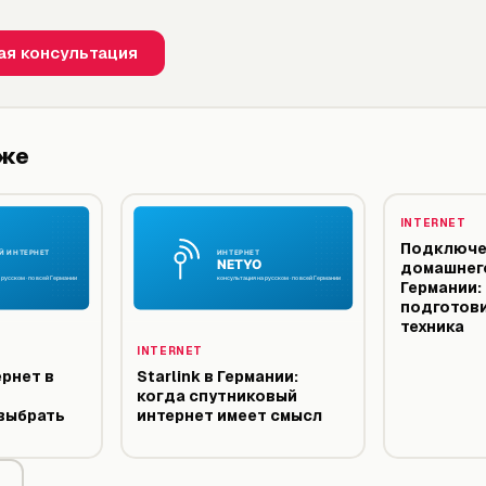
ая консультация
кже
INTERNET
Подключе
домашнего
Германии:
подготови
техника
INTERNET
рнет в
Starlink в Германии:
когда спутниковый
выбрать
интернет имеет смысл