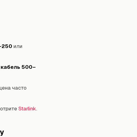
–250
или
кабель 500–
цена часто
мотрите
Starlink
.
у