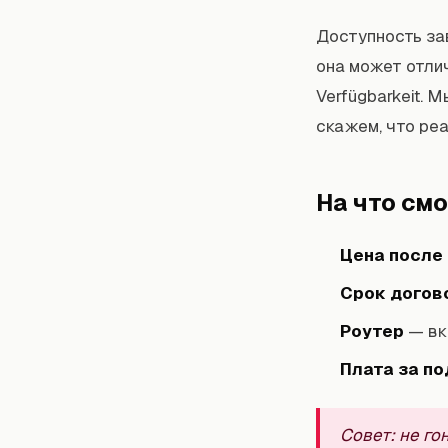
Доступность за
она может отли
Verfügbarkeit. 
скажем, что реа
На что см
Цена после
Срок догов
Роутер
— вк
Плата за п
Совет: не го