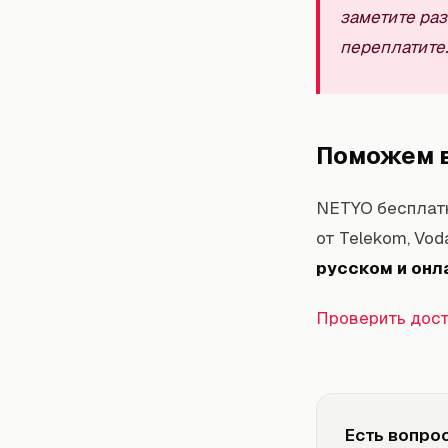
заметите ра
переплатите.
Поможем в
NETYO бесплатн
от Telekom, Vod
русском и онл
Проверить дост
Есть вопро