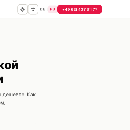
DE
|
RU
+49 621 437 811 77
кой
и
и дешевле. Как
м,